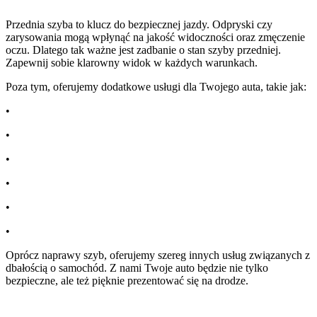
Przednia szyba to klucz do bezpiecznej jazdy. Odpryski czy
zarysowania mogą wpłynąć na jakość widoczności oraz zmęczenie
oczu. Dlatego tak ważne jest zadbanie o stan szyby przedniej.
Zapewnij sobie klarowny widok w każdych warunkach.
Poza tym, oferujemy dodatkowe usługi dla Twojego auta, takie jak:
•
detailing Poznań
•
polerowanie lamp Poznań
•
folie PPF Poznań
•
czyszczenie wnętrza samochodu Poznań
•
powłoki ceramiczne Poznań
•
przygotowanie auta do sprzedaży Poznań
Oprócz naprawy szyb, oferujemy szereg innych usług związanych z
dbałością o samochód. Z nami Twoje auto będzie nie tylko
bezpieczne, ale też pięknie prezentować się na drodze.
Dlaczego warto wybrać CARSLAB?