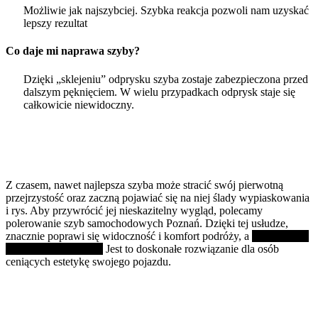
Możliwie jak najszybciej. Szybka reakcja pozwoli nam uzyskać
lepszy rezultat
Co daje mi naprawa szyby?
Dzięki „sklejeniu” odprysku szyba zostaje zabezpieczona przed
dalszym pęknięciem. W wielu przypadkach odprysk staje się
całkowicie niewidoczny.
Doskonalenie wizualne - polerowanie
szyb samochodowych Poznań
Z czasem, nawet najlepsza szyba może stracić swój pierwotną
przejrzystość oraz zaczną pojawiać się na niej ślady wypiaskowania
i rys. Aby przywrócić jej nieskazitelny wygląd, polecamy
polerowanie szyb samochodowych Poznań. Dzięki tej usłudze,
znacznie poprawi się widoczność i komfort podróży, a
zmatowienia
stają się niewidoczne.
Jest to doskonałe rozwiązanie dla osób
ceniących estetykę swojego pojazdu.
Polerowanie szyby przedniej Poznań i
inne usługi