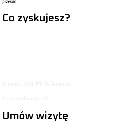
przesuń
Co zyskujesz?
Bezinwazyjna naprawa
Zachowujesz oryginalną szybę
Szybka naprawa
Oszczędność pieniędzy
Cena: 350 PLN brutto
Czas realizacji: 1h
Umów wizytę