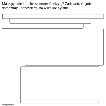
Masz pytanie lub chcesz umówić wizytę? Zadzwoń, chętnie
doradzimy i odpowiemy na wszelkie pytania.
Imię
Email
Marka i
model pojazdu
Wiadomość