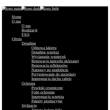
Skip to the content
Home
O nas
O nas
Realizacje
FAQ
Oferta
Detailing
Odnowa lakieru
Detailing wnętrza
Wyciąganie wgnieceń
Renowacja tapicerki skórzanej
Renowacja reflektorów
Naprawy po gradobiciu
Przygotowanie do sprzedaży
Impregnacja dachu cabrio
Ochrona
Powłoki ceramiczne
Folie ochronne
Impregnacja wnętrza
Pakiety promocyjne
Stylizacja
Zmiana koloru folią