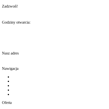
Zadzwoń!
+48 517 131 366
Godziny otwarcia:
Poniedziałek-Piątek
9:00-17:00
Sobota-Niedziela
Nieczynne
Nasz adres
ul. Poznańska 119, Skórzewo
Nawigacja
Home
O nas
Oferta
Realizacje
Blog
Oferta