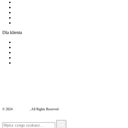
Folie ochronne
Ceramiczna ochrona lakieru
Odnowa lakieru
Detailing wnętrza
Zmiana koloru auta
Dla klienta
Promocje
FAQ
Cennik
Kontakt
RODO
© 2024
CARS
LAB
, All Rights Reserved