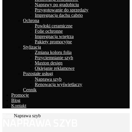
Naprawy po gradobiciu
Przygotowanie do sprzedaży
Impregnacja dachu cabrio
Ochrona
Powłoki ceramiczne
Folie ochronne
Impregnacja wnętrza
Pakiety promocyjne
Stylizacja
Zmiana koloru folią
Przyciemnianie szyb
Maxton design
Oklejanie reklamowe
Pozostałe usługi
Naprawa szyb
Renowacja wyświetlaczy
Cennik
Promocje
Blog
Kontakt
Home
Naprawa szyb
NAPRAWA SZYB